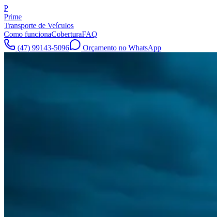
P
Prime
Transporte de Veículos
Como funciona
Cobertura
FAQ
(47) 99143-5096
Orçamento no WhatsApp