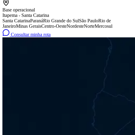
Base operacional
Itapema - Santa Catarina
Santa Catarina
Paraná
Rio Grande do Sul
São Paulo
Rio de
Janeiro
Minas Gerais
Centro-Oeste
Nordeste
Norte
Mercosul
Consultar minha rota